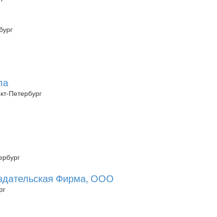
бург
ла
нкт-Петербург
тербург
издательская Фирма, ООО
рг