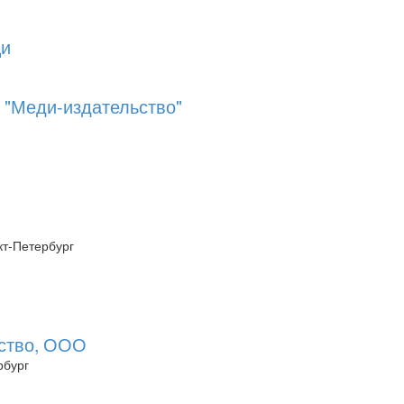
щи
 "Меди-издательство"
нкт-Петербург
ство, ООО
рбург