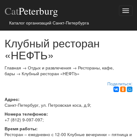
Cat
Peterburg
Показ
меню
Каталог организаций Санкт-Петербурга
Клубный ресторан
«НЕФТЬ»
Главная
→
Отдых и развлечения
→
Рестораны, кафе,
бары
→
Клубный ресторан «НЕФТЬ»
Поделиться:
Адрес:
Санкт-Петербург
, ул. Петровская коса, д.9
;
Номера телефонов:
+7 (812) 9-097-097
;
Время работы:
Ресторан – ежедневно с 12-00 Клубные вечеринки – пятница и