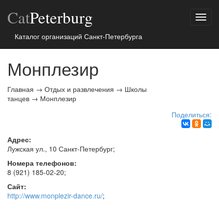
Cat
Peterburg
Показ
меню
Каталог организаций Санкт-Петербурга
Монплезир
Главная
→
Отдых и развлечения
→
Школы
танцев
→
Монплезир
Поделиться:
Адрес:
Лужская ул., 10
Санкт-Петербург
;
Номера телефонов:
8 (921) 185-02-20
;
Сайт:
http://www.monplezir-dance.ru/
;