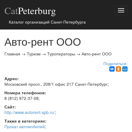
Cat
Peterburg
Показ
меню
Каталог организаций Санкт-Петербурга
Авто-рент ООО
Главная
→
Туризм
→
Туроператоры
→
Авто-рент ООО
Поделиться:
Адрес:
Московский просп., 208/1 офис 217
Санкт-Петербург
;
Номера телефонов:
8 (812) 972-37-08
;
Сайт:
http://www.autorent-spb.ru/
;
Также в категориях:
Прокат автомобилей
;