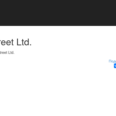
eet Ltd.
treet Ltd.
Под