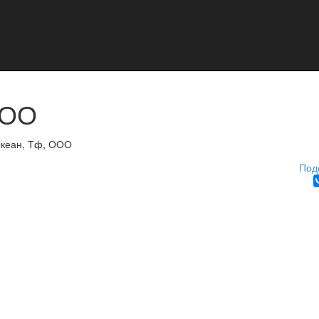
ООО
кеан, Тф, ООО
Под