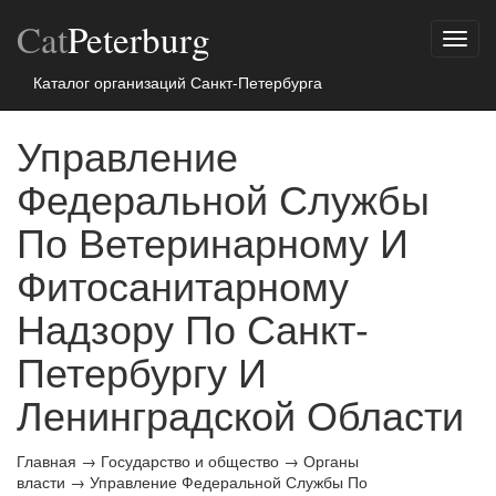
Cat
Peterburg
Показ
меню
Каталог организаций Санкт-Петербурга
Управление
Федеральной Службы
По Ветеринарному И
Фитосанитарному
Надзору По Санкт-
Петербургу И
Ленинградской Области
Главная
→
Государство и общество
→
Органы
власти
→
Управление Федеральной Службы По