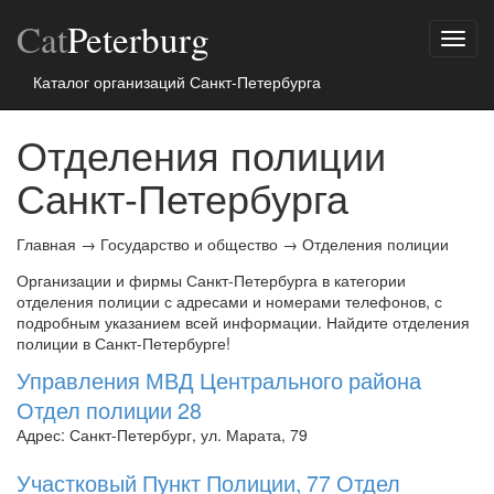
Cat
Peterburg
Показ
меню
Каталог организаций Санкт-Петербурга
Отделения полиции
Санкт-Петербурга
Главная
→
Государство и общество
→
Отделения полиции
Организации и фирмы Санкт-Петербурга в категории
отделения полиции с адресами и номерами телефонов, с
подробным указанием всей информации. Найдите отделения
полиции в Санкт-Петербурге!
Управления МВД Центрального района
Отдел полиции 28
Адрес: Санкт-Петербург, ул. Марата, 79
Участковый Пункт Полиции, 77 Отдел