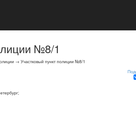
олиции №8/1
олиции
→
Участковый пункт полиции №8/1
Под
етербург
;