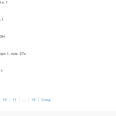
 к. 1
п.1
 3Н
орп.1, пом. 27н
.1
10
11
...
15
След.