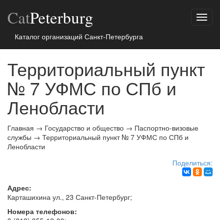
Cat
Peterburg
Показ
меню
Каталог организаций Санкт-Петербурга
Территориальный пункт
№ 7 УФМС по СПб и
Ленобласти
Главная
→
Государство и общество
→
Паспортно-визовые
службы
→
Территориальный пункт № 7 УФМС по СПб и
Ленобласти
Поделиться:
Адрес:
Карташихина ул., 23
Санкт-Петербург
;
Номера телефонов: