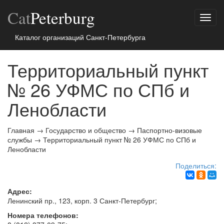
Cat
Peterburg
Показ
меню
Каталог организаций Санкт-Петербурга
Территориальный пункт
№ 26 УФМС по СПб и
Ленобласти
Главная
→
Государство и общество
→
Паспортно-визовые
службы
→
Территориальный пункт № 26 УФМС по СПб и
Ленобласти
Поделиться:
Адрес:
Ленинский пр., 123, корп. 3
Санкт-Петербург
;
Номера телефонов: