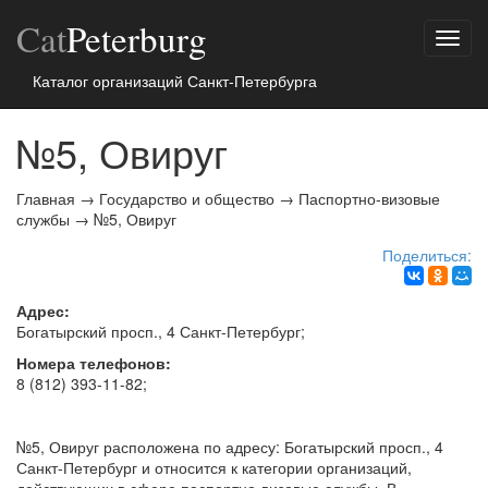
Cat
Peterburg
Показ
меню
Каталог организаций Санкт-Петербурга
№5, Овируг
Главная
→
Государство и общество
→
Паспортно-визовые
службы
→
№5, Овируг
Поделиться:
Адрес:
Богатырский просп., 4
Санкт-Петербург
;
Номера телефонов:
8 (812) 393-11-82
;
№5, Овируг расположена по адресу: Богатырский просп., 4
Санкт-Петербург и относится к категории организаций,