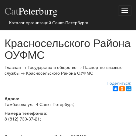
Cat
Peterburg
Показ
меню
Каталог организаций Санкт-Петербурга
Красносельского Района
ОУФМС
Главная
→
Государство и общество
→
Паспортно-визовые
службы
→
Красносельского Района ОУФМС
Поделиться:
Адрес:
Тамбасова ул., 4
Санкт-Петербург
;
Номера телефонов:
8 (812) 730-37-21
;