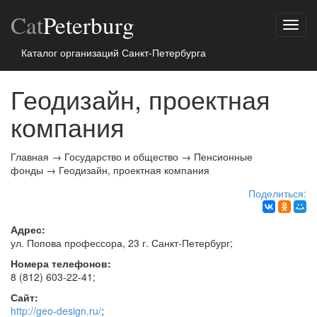
Cat
Peterburg
Показ
меню
Каталог организаций Санкт-Петербурга
Геодизайн, проектная
компания
Главная
→
Государство и общество
→
Пенсионные
фонды
→
Геодизайн, проектная компания
Поделиться:
Адрес:
ул. Попова профессора, 23 г.
Санкт-Петербург
;
Номера телефонов:
8 (812) 603-22-41
;
Сайт:
http://geo-design.ru/
;