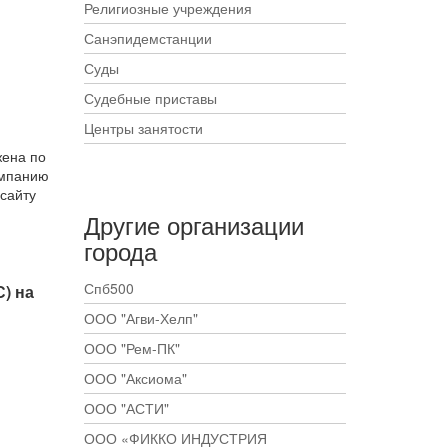
Религиозные учреждения
Санэпидемстанции
Суды
Судебные приставы
Центры занятости
жена по
компанию
сайту
Другие организации
города
Спб500
) на
ООО "Агви-Хелп"
ООО "Рем-ПК"
ООО "Аксиома"
ООО "АСТИ"
ООО «ФИККО ИНДУСТРИЯ