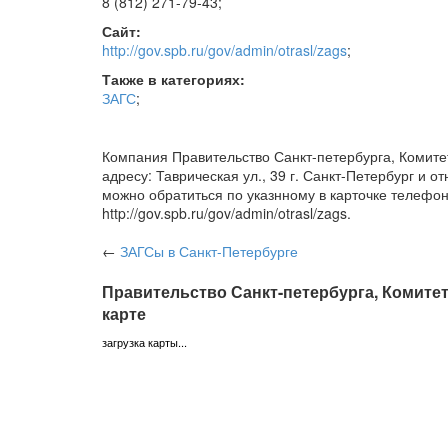
8 (812) 271-79-43
;
Сайт:
http://gov.spb.ru/gov/admin/otrasl/zags
;
Также в категориях:
ЗАГС
;
Компания Правительство Санкт-петербурга, Комите
адресу: Таврическая ул., 39 г. Санкт-Петербург и 
можно обратиться по указнному в карточке телефо
http://gov.spb.ru/gov/admin/otrasl/zags.
←
ЗАГСы
в Санкт-Петербурге
Правительство Санкт-петербурга, Комитет
карте
загрузка карты...